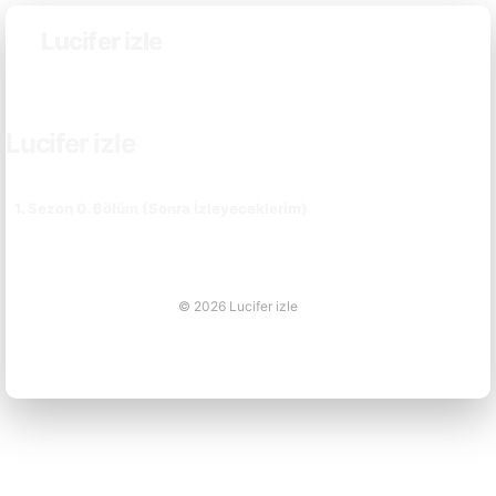
Lucifer izle
ARŞIV
Lucifer izle
1. Sezon 0. Bölüm (Sonra İzleyeceklerim)
© 2026 Lucifer izle
online casino siteleri