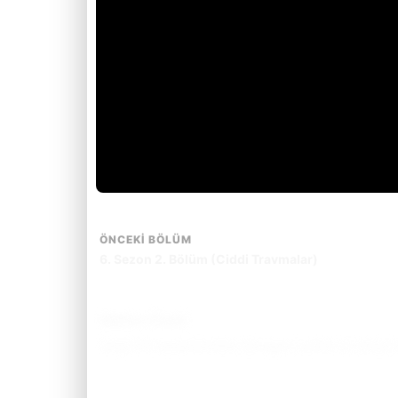
ÖNCEKI BÖLÜM
6. Sezon 2. Bölüm (Ciddi Travmalar)
Bölüm Özeti
Çizgi film karakterlerine dönüşen Lucifer ve Chloe b
Bölüm özetini okumak için tıkla.
(Spoiler İçerebilir)