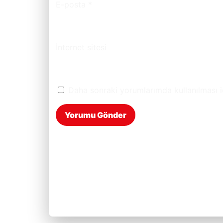
E-posta
*
İnternet sitesi
Daha sonraki yorumlarımda kullanılması i