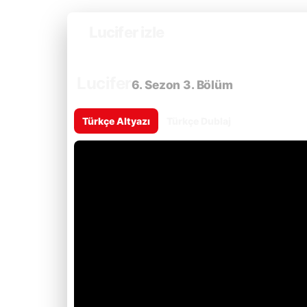
Lucifer izle
Lucifer
6. Sezon 3. Bölüm
Türkçe Altyazı
Türkçe Dublaj