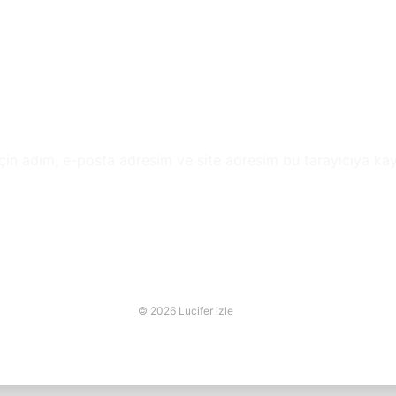
çin adım, e-posta adresim ve site adresim bu tarayıcıya kay
© 2026 Lucifer izle
online casino siteleri