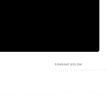
SONRAKI BÖLÜM
6. Sezon 4. Bölüm (Babayı Ebele
ir animasyon döngüsünde sıkışıp kalır. Amenadiel yeni işine hazırlanır