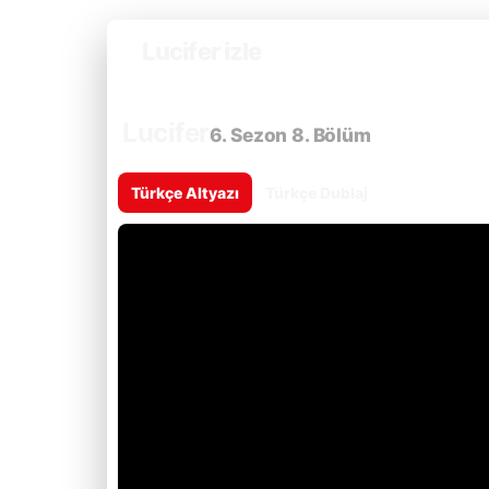
Lucifer izle
Lucifer
6. Sezon 8. Bölüm
Türkçe Altyazı
Türkçe Dublaj