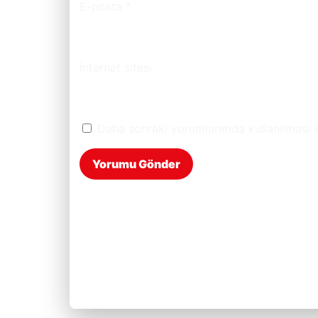
E-posta
*
İnternet sitesi
Daha sonraki yorumlarımda kullanılması i