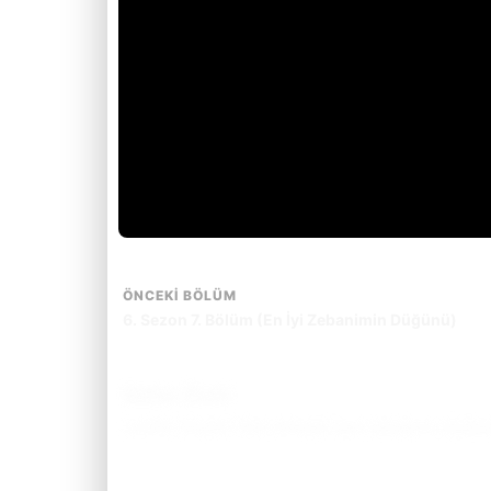
ÖNCEKI BÖLÜM
6. Sezon 7. Bölüm (En İyi Zebanimin Düğünü)
Bölüm Özeti
Lucifer nihayet Tanrı olmaya hazır olduğunu söylese d
Bölüm özetini okumak için tıkla.
(Spoiler İçerebilir)