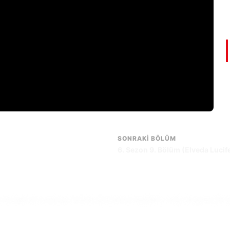
SONRAKI BÖLÜM
6. Sezon 9. Bölüm (Elveda Lucif
e işlevsiz kanatları onunla aynı fikirde değildir. Linda, kitabının ilk 