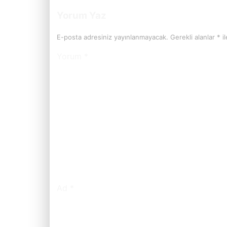
Yorum Yaz
E-posta adresiniz yayınlanmayacak.
Gerekli alanlar
*
il
Yorum
*
Ad
*