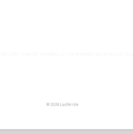
çin adım, e-posta adresim ve site adresim bu tarayıcıya kay
© 2026 Lucifer izle
online casino siteleri